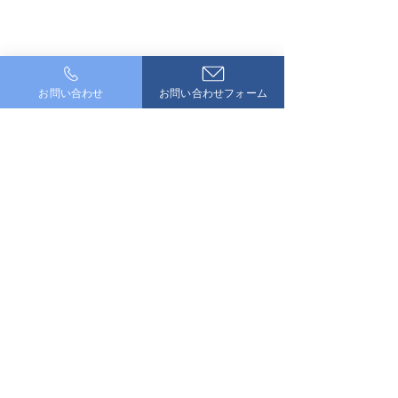
お問い合わせ
お問い合わせフォーム
コメント
🌸令和8年度 入
コメントを追加…
安全大会＆バーベキュ
ー 2026