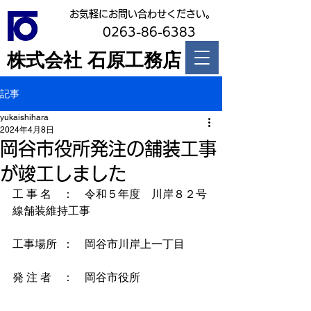
お気軽にお問い合わせください。
0263-86-6383
株式会社 石原工務店
記事
yukaishihara
2024年4月8日
岡谷市役所発注の舗装工事
が竣工しました
工 事 名　：　令和５年度　川岸８２号
線舗装維持工事
工事場所  ：　岡谷市川岸上一丁目
発 注 者　：　岡谷市役所